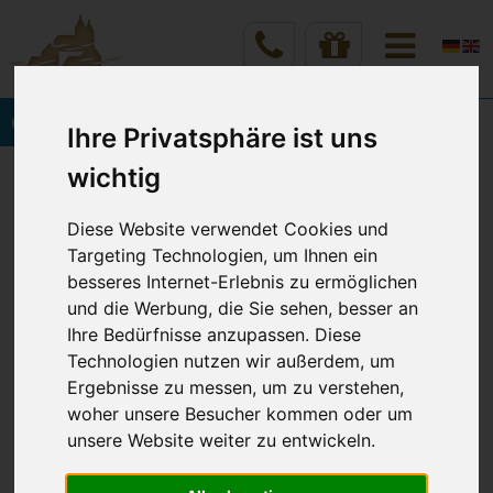
Onlinebuchung
Ihre Privatsphäre ist uns
Vineta Hotels Usedom
Home
wichtig
Verschiedenes
Hotelmappe - Welches Hotel?
Diese Website verwendet Cookies und
Targeting Technologien, um Ihnen ein
besseres Internet-Erlebnis zu ermöglichen
ALLE INFORMATIONEN
und die Werbung, die Sie sehen, besser an
Ihre Bedürfnisse anzupassen. Diese
RUND UM IHREN
Technologien nutzen wir außerdem, um
Ergebnisse zu messen, um zu verstehen,
WOHLFÜHLAUFENTHALT
woher unsere Besucher kommen oder um
unsere Website weiter zu entwickeln.
in den VINETA HOTELS USEDOM