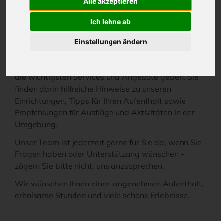
Alle akzeptieren
Herzlich willkommen in den VINETA HOTELS
Ich lehne ab
USEDOM
Wir freuen uns sehr, Sie als unseren Gast begrüßen
Einstellungen ändern
zu dürfen. Mit dieser Informationsmappe möchten
wir Ihnen einen Überblick über unser Hotel sowie
die wichtigsten Services und Angebote geben. Sie
finden darin hilfreiche Hinweise zu unseren
Einrichtungen, Tipps für Ihren Aufenthalt sowie
Empfehlungen für Ausflüge und Aktivitäten in der
Umgebung.
Unser Team ist jederzeit gerne für Sie da, wenn Sie
Fragen haben oder Unterstützung wünschen –
zögern Sie bitte nicht, uns anzusprechen.
Wir wünschen Ihnen einen angenehmen Aufenthalt,
erholsame Stunden und viele schöne Erlebnisse.