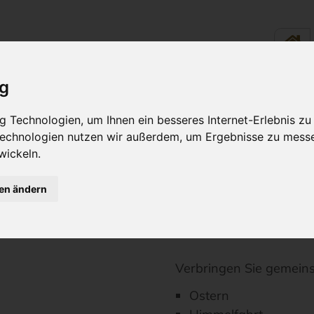
ig
LINARIK - ESSEN &
RUND UM
 Technologien, um Ihnen ein besseres Internet-Erlebnis zu
TRINKEN
WOHLFÜH
 Technologien nutzen wir außerdem, um Ergebnisse zu mess
wickeln.
gen ändern
se
Feiertagsangebote
Verbringen Sie gemeins
Ostern