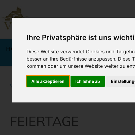
Ihre Privatsphäre ist uns wicht
Navigation
überspringen
HOTELS
ANGEBOTE &
KU
Diese Website verwendet Cookies und Targeting
PREISE
besser an Ihre Bedürfnisse anzupassen. Diese
kommen oder um unsere Website weiter zu ent
Alle akzeptieren
Ich lehne ab
Einstellun
Vineta Hotels Usedom
Home
Angebote & Prei
FEIERTAGE