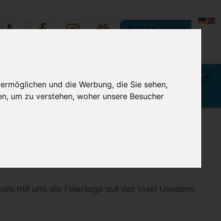
JETZT BUCHEN
 IHREN
BUCHUNG & KONTAKT
 ermöglichen und die Werbung, die Sie sehen,
LURLAUB
en, um zu verstehen, woher unsere Besucher
am mit uns die Feiertage auf der Insel Usedom: