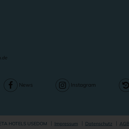
m.de
News
Instagram
Navigation
NETA HOTELS USEDOM
Impressum
Datenschutz
AG
überspringe