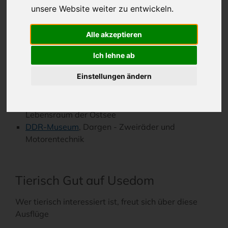
unsere Website weiter zu entwickeln.
365 Tagen im Jahr.
Phänomenta
, Peenemünde - Anfassen und
Alle akzeptieren
Experimentieren erwünscht!
Welt steht Kopf
, Trassenheide - Das verrückte
Ich lehne ab
Haus auf der Insel Usedom
Einstellungen ändern
Schmetterlingsfarm
, Trassenheide - Europas
größte Schmetterlingsfarm
Tauchgondel
, Zinnowitz - 3D Naturfilm über den
Lebensraum der Ostsee
DDR-Museum
, Dargen - Zweiräder und
Motorentechnik
Tierisch Gut auf Usedom
Wer tierisch interessiert ist, freut sich über diese
Ausflüge