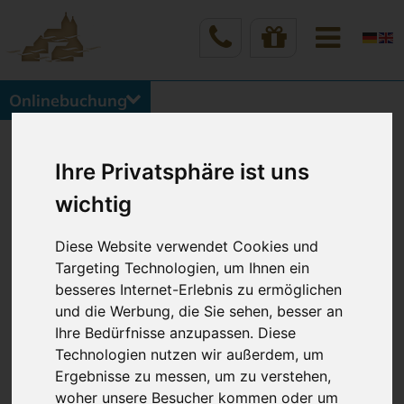
Onlinebuchung
Vineta Hotels Usedom
Home
Rund um Ihren Wohlfühlurlaub
Ihre Privatsphäre ist uns
Ausflüge & Entdeckertouren
wichtig
Diese Website verwendet Cookies und
AUSFLÜGE
Targeting Technologien, um Ihnen ein
besseres Internet-Erlebnis zu ermöglichen
und die Werbung, die Sie sehen, besser an
Ihre Bedürfnisse anzupassen. Diese
Technologien nutzen wir außerdem, um
Forschen & Entdecken
Ergebnisse zu messen, um zu verstehen,
woher unsere Besucher kommen oder um
Die Museumswelt der Insel Usedom lohnt sich an