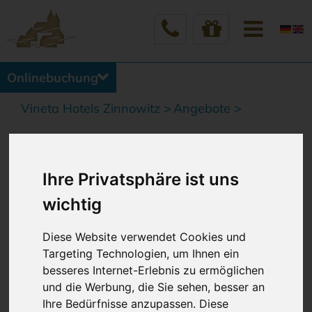
Onlinebuchung
Vineta Hotels Zinnowitz
Angebote
ARRANGEMENTS
Ihre Privatsphäre ist uns
in den VINETA HOTELS ZINNOWITZ
wichtig
Diese Website verwendet Cookies und
Freuen Sie sich auf tolle
Angebote und
Targeting Technologien, um Ihnen ein
Zusatzpaket
e für einen rundum erholsamen Urlaub
besseres Internet-Erlebnis zu ermöglichen
am Meer.
und die Werbung, die Sie sehen, besser an
Ob
kuschelig
und
romantisch
,
Familienurlaub
auf
Ihre Bedürfnisse anzupassen. Diese