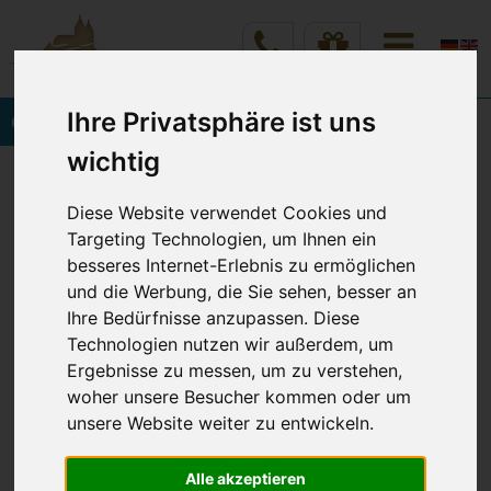
Ihre Privatsphäre ist uns
Onlinebuchung
wichtig
Vineta Hotels Usedom
Home
Angebote & Preise
Diese Website verwendet Cookies und
Angebote & Arrangements
Details
Targeting Technologien, um Ihnen ein
besseres Internet-Erlebnis zu ermöglichen
und die Werbung, die Sie sehen, besser an
FEIERTAGE AN DER OSTSEE
Ihre Bedürfnisse anzupassen. Diese
Technologien nutzen wir außerdem, um
Ergebnisse zu messen, um zu verstehen,
Buchbar in den
INSELHOF VINETA
woher unsere Besucher kommen oder um
Hotels
VINETA STRANDHOTELS
unsere Website weiter zu entwickeln.
Ostern, Pfingsten, Himmelfahrt
Alle akzeptieren