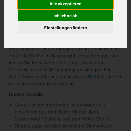
Ostseestrand
Alle akzeptieren
Ich lehne ab
Strandnah und exklusiv gelegen, verbringen Sie
ihren Usedom-Urlaub in den liebenswerten 3 -
Einstellungen ändern
Vineta Hotels Zinnowitz. Freuen Sie sich auf das
belebte Ostseebad Zinnowitz und seine vielfältigen
Möglichkeiten zur Urlaubsgestaltung. Genießen Sie
die vitale Küche im
Restaurant “Blaue Lagune”
und
lassen Sie Ihren Abend bei guter Laune und
Cocktails in der
VINETA Lounge
ausklingen. Für
Genießermomente nutzen Sie das
VINETA Vital Spa
bei einer Verwöhnanwendung.
Unsere Vorteile:
Gemütlich wohnen in den liebenswerten 3-
bestehend aus dem Hotel Vineta, dem
Strandhotel Residenz und dem Hotel Chalet
Direkte Lage am Strand und der Zinnowitzer