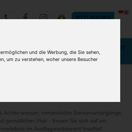
JETZT BUCHEN
 IHREN
BUCHUNG & KONTAKT
 ermöglichen und die Werbung, die Sie sehen,
LURLAUB
en, um zu verstehen, woher unsere Besucher
s Achterwasser, romantische Sonnenuntergänge,
nd gemütliches Flair - freuen Sie sich auf ein
nerlebnis im Ausflugsrestaurant Inselhof