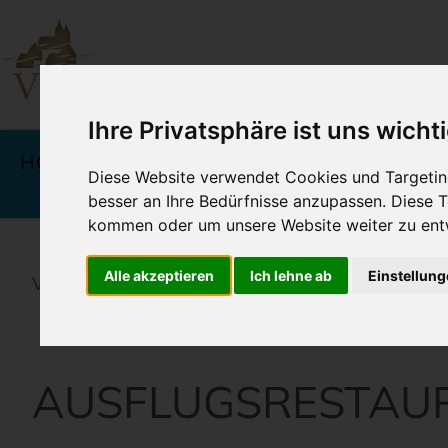
Ihre Privatsphäre ist uns wicht
Navigation
überspringen
HOTELS
ANGEBOTE &
KU
Diese Website verwendet Cookies und Targeting
PREISE
besser an Ihre Bedürfnisse anzupassen. Diese
kommen oder um unsere Website weiter zu ent
Alle akzeptieren
Ich lehne ab
Einstellun
Vineta Hotels Usedom
Home
Kulinarik - Essen
AUSFLUGSRESTAU