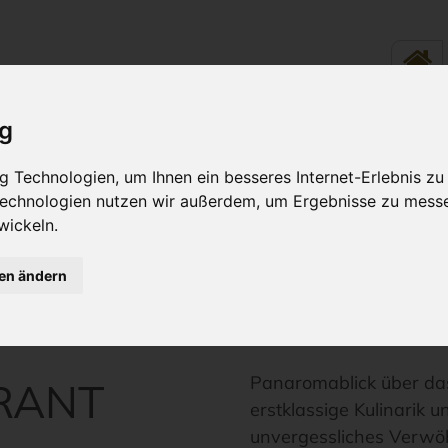
ig
LINARIK - ESSEN &
RUND UM
 Technologien, um Ihnen ein besseres Internet-Erlebnis zu
TRINKEN
WOHLFÜH
 Technologien nutzen wir außerdem, um Ergebnisse zu mess
wickeln.
gen ändern
 & Trinken
Ausflugsrestaurant Inselhof VINETA
Panaromablick über da
RANT
erstklassige Kulinarik u
unvergessliches Verwöh