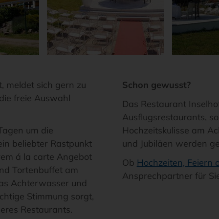
, meldet sich gern zu
Schon gewusst?
die freie Auswahl
Das Restaurant Inselhof
Ausflugsrestaurants, s
 Tagen um die
Hochzeitskulisse am A
ein beliebter Rastpunkt
und Jubiläen werden ge
erem á la carte Angebot
Ob
Hochzeiten, Feiern
und Tortenbuffet am
Ansprechpartner für Sie
das Achterwasser und
ichtige Stimmung sorgt,
seres Restaurants.