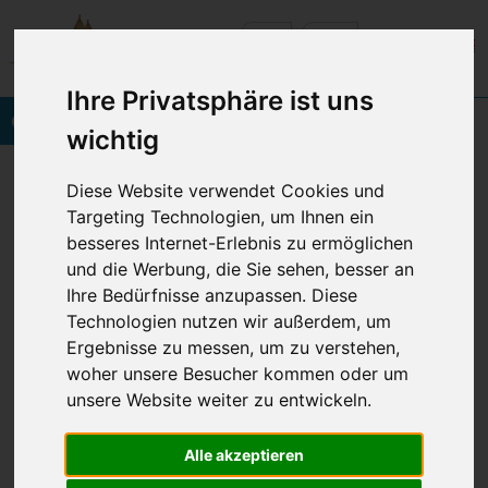
Ihre Privatsphäre ist uns
Onlinebuchung
wichtig
layoutElemente
layoutElementeMappe
Diese Website verwendet Cookies und
Targeting Technologien, um Ihnen ein
besseres Internet-Erlebnis zu ermöglichen
und die Werbung, die Sie sehen, besser an
Copyright 2026 VINETA HOTELS USEDOM
Ihre Bedürfnisse anzupassen. Diese
Technologien nutzen wir außerdem, um
Ergebnisse zu messen, um zu verstehen,
© 2026 VINETA HOTELS USEDOM
woher unsere Besucher kommen oder um
Navigation
Impressum
Datenschutz
AGB
BFSG
unsere Website weiter zu entwickeln.
überspringen
Alle akzeptieren
Cookie Einstellungen anpassen