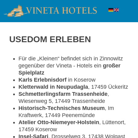
USEDOM ERLEBEN
Für die „Kleinen“ befindet sich in Zinnowitz
gegenüber der Vineta - Hotels ein
großer
Spielplatz
Karls Erlebnisdorf
in Koserow
Kletterwald in Neupudagla
, 17459 Ückeritz
Schmetterlingsfarm Trassenheide
,
Wiesenweg 5, 17449 Trassenheide
Historisch-Technisches Museum
, Im
Kraftwerk, 17449 Peenemünde
Atelier Otto-Niemeyer-Holstein
, Lüttenort,
17459 Koserow
Insel-Safari
, Drosselweg 3, 17438 Wolgast